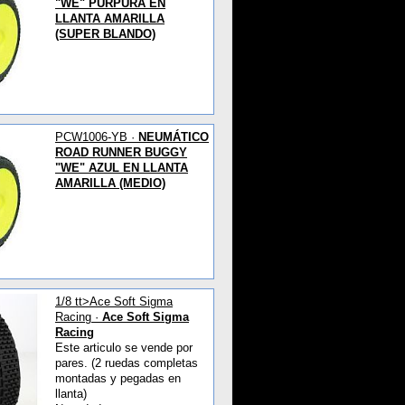
"WE" PÚRPURA EN
LLANTA AMARILLA
(SUPER BLANDO)
PCW1006-YB ·
NEUMÁTICO
ROAD RUNNER BUGGY
"WE" AZUL EN LLANTA
AMARILLA (MEDIO)
1/8 tt>Ace Soft Sigma
Racing ·
Ace Soft Sigma
Racing
Este articulo se vende por
pares. (2 ruedas completas
montadas y pegadas en
llanta)