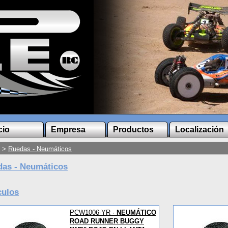
cio
Empresa
Productos
Localización
>
Ruedas - Neumáticos
as - Neumáticos
culos
PCW1006-YR ·
NEUMÁTICO
ROAD RUNNER BUGGY