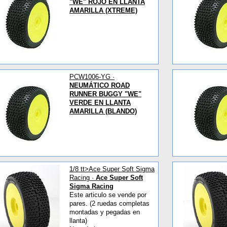
"WE" ROJO EN LLANTA
AMARILLA (XTREME)
PCW1006-YG ·
NEUMÁTICO ROAD
RUNNER BUGGY "WE"
VERDE EN LLANTA
AMARILLA (BLANDO)
1/8 tt>Ace Super Soft Sigma
Racing ·
Ace Super Soft
Sigma Racing
Este articulo se vende por
pares. (2 ruedas completas
montadas y pegadas en
llanta)