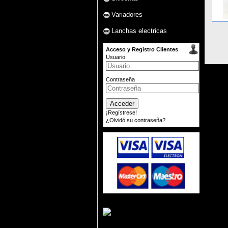
Variadores
Lanchas electricas
Acceso y Registro Clientes
Usuario
Contraseña
¡Regístrese!
¿Olvidó su contraseña?