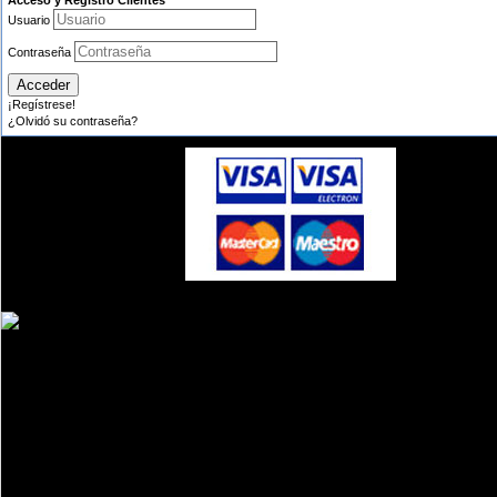
Acceso y Registro Clientes
Usuario
Contraseña
¡Regístrese!
¿Olvidó su contraseña?